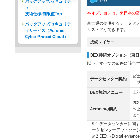
バックアップ/セキュリテ
ィ
本オプションは、東日本の富
技術仕様/制限値Top
富士通の提供するデータセン
バックアップ/セキュリテ
リストアができます。
ィサービス（Acronis
Cyber Protect Cloud）
接続レイヤー
DEX接続オプション（東
以下、すべての条件に該当す
富
データセンター契約
ー
DEX契約メニュー
上
20
Acronisの契約
※上
ま
※1 データセンターに関
ータセンターアウトソーシ
※2 DEX（Digital 