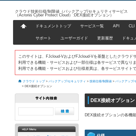
クラウド技術仕様/制限値（バックアップ/セキュリティサービス
（Acronis Cyber Protect Cloud）:DEX接続オプション）
ドキュメントトップ
サービス一覧
API
CLI
サポート
ユーザーガイド
更新履歴
ドキュ
このサイトは、FJcloud-VおよびFJcloud-Vを基盤としたク
利用できる機能・サービスおよび一部仕様は各サービスで異なり
利用できる機能・サービスおよび仕様差異は、各サービスサイト
クラウド トップ
>
バックアップ/セキュリティ
>
技術仕様/制限値
>
バックアップ/セキ
>
DEX接続オプション
DEX接続オプション
DEX接続オプションの各機
仕様