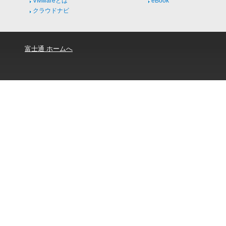
VMwareとは
eBook
クラウドナビ
富士通 ホームへ